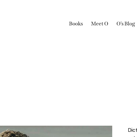
Books
Meet O
O’s Blog
Dic