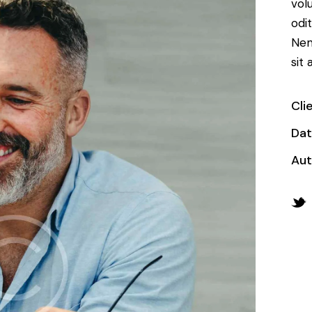
vol
odit
Nem
sit 
Cli
Da
Aut